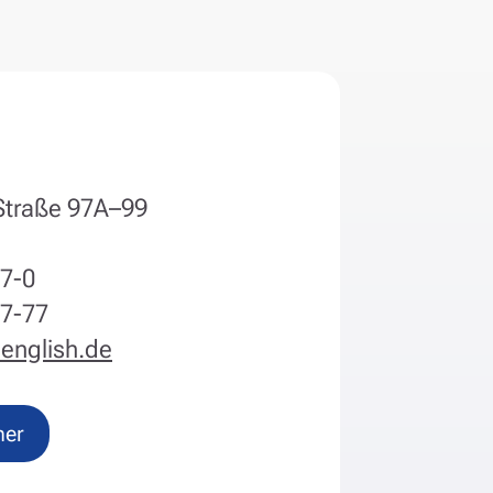
Straße 97A–99
77-0
77-77
english.de
ner