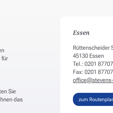
Essen
Rüttenscheider 
en
45130 Essen
 für
Tel.: 0201 8770
Fax: 0201 8770
office@stevens-
ten Sie
Ihnen das
zum Routenpla