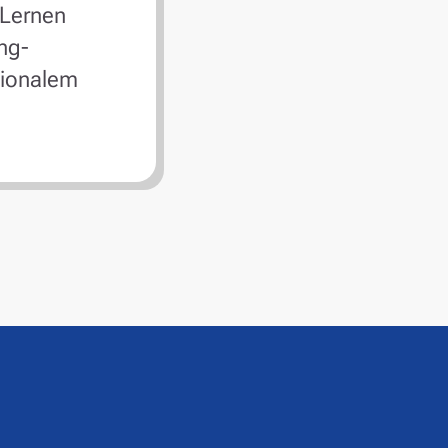
 Lernen
ng-
tionalem