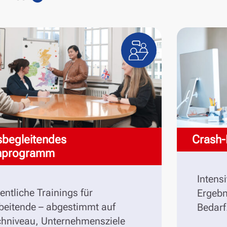
sbegleitendes
Crash-
enprogramm
Intens
ntliche Trainings für
Ergebn
beitende – abgestimmt auf
Bedarf
hniveau, Unternehmensziele