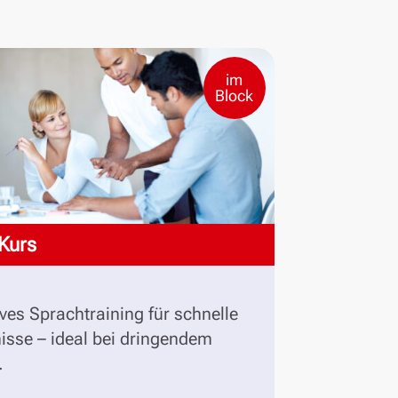
im
Block
Kurs
ives Sprachtraining für schnelle
isse – ideal bei dringendem
.