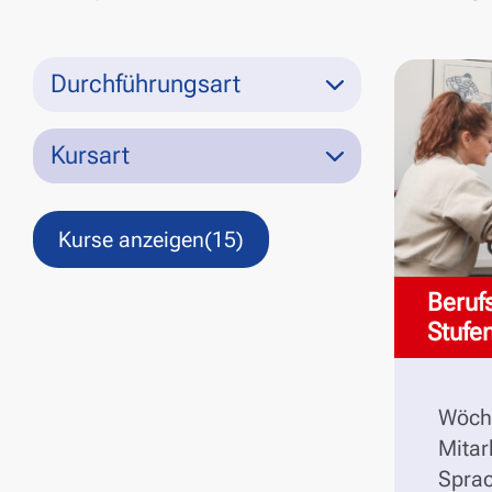
Durchführungsart
Kursart
Kurse anzeigen
(15)
Beruf
Stuf
Wöche
Mitar
Sprac